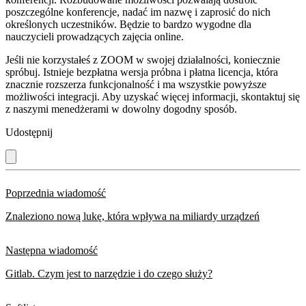
poszczególne konferencje, nadać im nazwę i zaprosić do nich
określonych uczestników. Będzie to bardzo wygodne dla
nauczycieli prowadzących zajęcia online.
Jeśli nie korzystałeś z ZOOM w swojej działalności, koniecznie
spróbuj. Istnieje bezpłatna wersja próbna i płatna licencja, która
znacznie rozszerza funkcjonalność i ma wszystkie powyższe
możliwości integracji. Aby uzyskać więcej informacji, skontaktuj się
z naszymi menedżerami w dowolny dogodny sposób.
Udostępnij
Poprzednia wiadomość
Znaleziono nową lukę, która wpływa na miliardy urządzeń
Następna wiadomość
Gitlab. Czym jest to narzędzie i do czego służy?