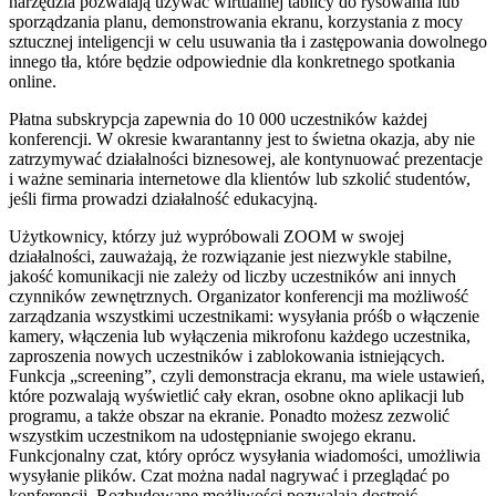
narzędzia pozwalają używać wirtualnej tablicy do rysowania lub
sporządzania planu, demonstrowania ekranu, korzystania z mocy
sztucznej inteligencji w celu usuwania tła i zastępowania dowolnego
innego tła, które będzie odpowiednie dla konkretnego spotkania
online.
Płatna subskrypcja zapewnia do 10 000 uczestników każdej
konferencji. W okresie kwarantanny jest to świetna okazja, aby nie
zatrzymywać działalności biznesowej, ale kontynuować prezentacje
i ważne seminaria internetowe dla klientów lub szkolić studentów,
jeśli firma prowadzi działalność edukacyjną.
Użytkownicy, którzy już wypróbowali ZOOM w swojej
działalności, zauważają, że rozwiązanie jest niezwykle stabilne,
jakość komunikacji nie zależy od liczby uczestników ani innych
czynników zewnętrznych. Organizator konferencji ma możliwość
zarządzania wszystkimi uczestnikami: wysyłania próśb o włączenie
kamery, włączenia lub wyłączenia mikrofonu każdego uczestnika,
zaproszenia nowych uczestników i zablokowania istniejących.
Funkcja „screening”, czyli demonstracja ekranu, ma wiele ustawień,
które pozwalają wyświetlić cały ekran, osobne okno aplikacji lub
programu, a także obszar na ekranie. Ponadto możesz zezwolić
wszystkim uczestnikom na udostępnianie swojego ekranu.
Funkcjonalny czat, który oprócz wysyłania wiadomości, umożliwia
wysyłanie plików. Czat można nadal nagrywać i przeglądać po
konferencji. Rozbudowane możliwości pozwalają dostroić