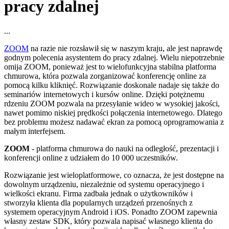
pracy zdalnej
...
ZOOM
na razie nie rozsławił się w naszym kraju, ale jest naprawdę
godnym polecenia asystentem do pracy zdalnej. Wielu niepotrzebnie
omija ZOOM, ponieważ jest to wielofunkcyjna stabilna platforma
chmurowa, która pozwala zorganizować konferencję online za
pomocą kilku kliknięć. Rozwiązanie doskonale nadaje się także do
seminariów internetowych i kursów online. Dzięki potężnemu
rdzeniu ZOOM pozwala na przesyłanie wideo w wysokiej jakości,
nawet pomimo niskiej prędkości połączenia internetowego. Dlatego
bez problemu możesz nadawać ekran za pomocą oprogramowania z
małym interfejsem.
ZOOM
- platforma chmurowa do nauki na odległość, prezentacji i
konferencji online z udziałem do 10 000 uczestników.
Rozwiązanie jest wieloplatformowe, co oznacza, że jest dostępne na
dowolnym urządzeniu, niezależnie od systemu operacyjnego i
wielkości ekranu. Firma zadbała jednak o użytkowników i
stworzyła klienta dla popularnych urządzeń przenośnych z
systemem operacyjnym Android i iOS. Ponadto ZOOM zapewnia
własny zestaw SDK, który pozwala napisać własnego klienta do